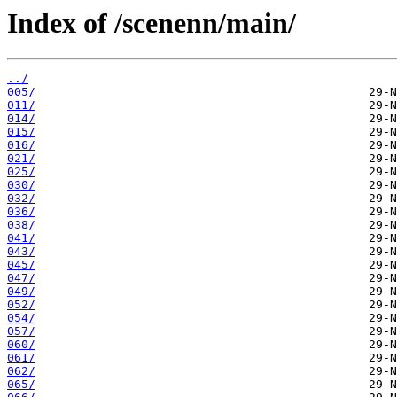
Index of /scenenn/main/
../
005/
011/
014/
015/
016/
021/
025/
030/
032/
036/
038/
041/
043/
045/
047/
049/
052/
054/
057/
060/
061/
062/
065/