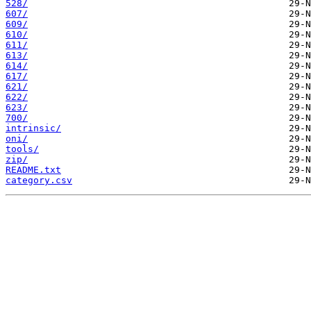
528/
607/
609/
610/
611/
613/
614/
617/
621/
622/
623/
700/
intrinsic/
oni/
tools/
zip/
README.txt
category.csv